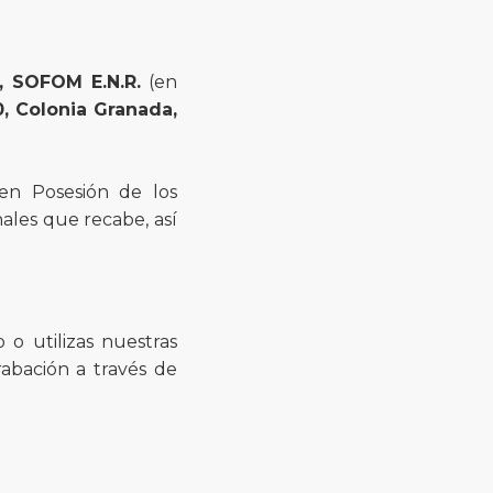
., SOFOM E.N.R.
(en
0, Colonia Granada,
en Posesión de los
ales que recabe, así
o utilizas nuestras
rabación a través de