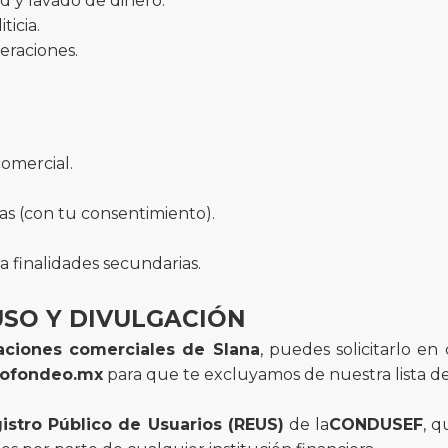
d y lavado de dinero.
ticia.
eraciones.
omercial.
s (con tu consentimiento).
a finalidades secundarias.
USO Y DIVULGACIÓN
aciones comerciales de Slana
, puedes solicitarlo e
ofondeo.mx
para que te excluyamos de nuestra lista de 
istro Público de Usuarios (REUS)
de la
CONDUSEF
, q